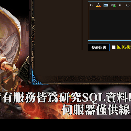
回帖後
發表回復